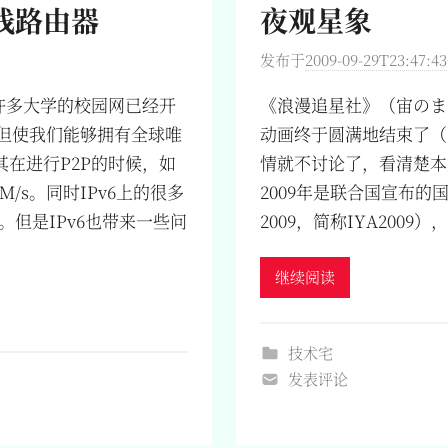
无线路由器
夜观星象
发布于
2009-09-29T23:47:43
现在许多大学的校园网已经开
《浪漫追星社》（宙のま
不但使我们能够拥有全球唯
动画终于圆满地结束了（
在进行P2P的时候，如
情就不讨论了，看清楚本
M/s。同时IPv6上的很多
2009年是联合国宣布的国际天文年
。但是IPv6也带来一些问
2009，简称IYA2009）
继续阅读
技术宅
发表评论