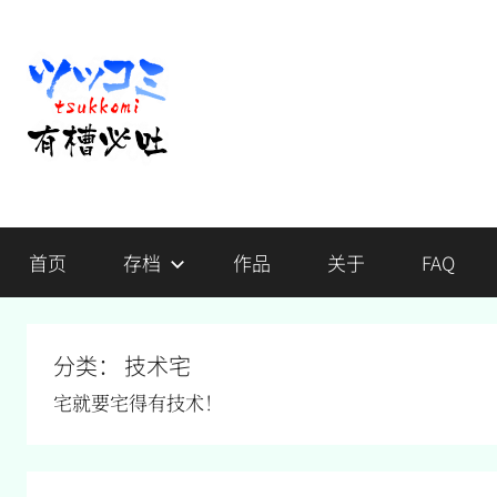
跳
至
内
容
有
不
吐
首页
存档
作品
关于
FAQ
槽，
槽
毋
宁
必
死
分类：
技术宅
吐
宅就要宅得有技术！