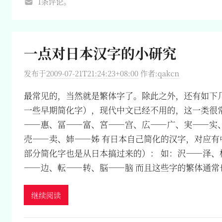
1条评论。
一点对日本汉字的小研究
发布于
2009-07-21T21:24:23+08:00
作者:
qakcn
最常见的，当然就是繁体字了。除此之外，还有如下几
一些早期简化字），现代中文已经不用的，这一类很常
——惠、冨——富、宮——宫、広——广、実——实
売——卖、姉——姊 有日本自己简化的汉字，对应有
部分简化字也是从日本搞过来的）： 如：沢——泽、
——边、転——转、脳——脑 而且这些字的繁体通常
继续阅读