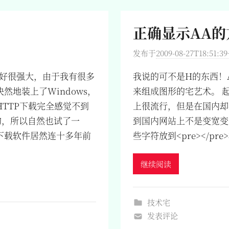
正确显示AA的
发布于
2009-08-27T18:51:39
雷很好很强大，由于我有很多
我说的可不是H的东西！AA
地装上了Windows，
来组成图形的宅艺术。 
TTP下载完全感觉不到
上很流行，但是在国内却
的，所以自然也试了一
到国内网站上不是变宽变
下载软件居然连十多年前
些字符放到<pre></
继续阅读
技术宅
发表评论