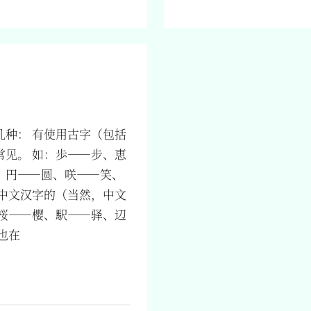
种： 有使用古字（包括
见。 如：歩——步、恵
、円——圆、咲——笑、
中文汉字的（当然，中文
桜——樱、駅——驿、辺
也在