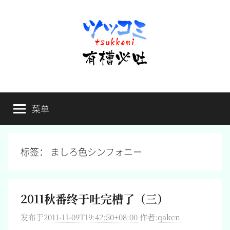
跳
至
内
容
有
不
吐
菜单
槽
槽，
毋
宁
必
死
标签：
ましろ色シンフォニー
吐
2011秋番终于吐完槽了（三）
发布于
2011-11-09T19:42:50+08:00
作者:
qakcn