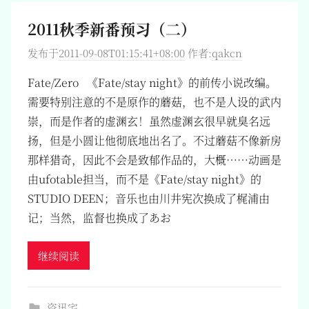
2011秋季新番预习（二）
发布于
2011-09-08T01:15:41+08:00
作者:
qakcn
Fate/Zero 《Fate/stay night》的前传小说改编。
需要特别注意的不是原作的蘑菇，也不是人设的武内
崇，而是作者的虚渊玄！虽然虚渊玄很早就臭名远
扬，但是小圆让他彻底地出名了。不过蘑菇不像新房
那样猎奇，因此不会是致郁作品的，大概……动画是
由ufotable担当，而不是《Fate/stay night》的
STUDIO DEEN；音乐也由川井宪次换成了梶浦由
记；当然，监督也换成了あお
继续阅读
资讯宅