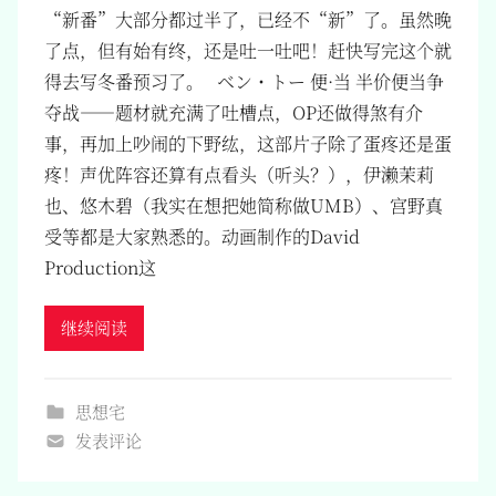
“新番”大部分都过半了，已经不“新”了。虽然晚
了点，但有始有终，还是吐一吐吧！赶快写完这个就
得去写冬番预习了。 ベン・トー 便·当 半价便当争
夺战——题材就充满了吐槽点，OP还做得煞有介
事，再加上吵闹的下野纮，这部片子除了蛋疼还是蛋
疼！声优阵容还算有点看头（听头？），伊濑茉莉
也、悠木碧（我实在想把她简称做UMB）、宫野真
受等都是大家熟悉的。动画制作的David
Production这
继续阅读
思想宅
发表评论