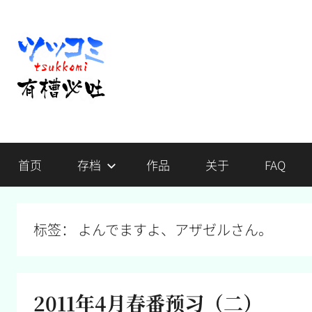
跳
至
内
容
有
不
吐
首页
存档
作品
关于
FAQ
槽，
槽
毋
宁
必
死
标签：
よんでますよ、アザゼルさん。
吐
2011年4月春番预习（二）