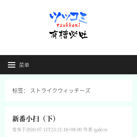
跳
至
内
容
有
不
吐
菜单
槽
槽，
毋
宁
必
死
标签：
ストライクウィッチーズ
吐
新番小扫（下）
发布于
2010-07-11T23:21:18+08:00
作者:
qakcn