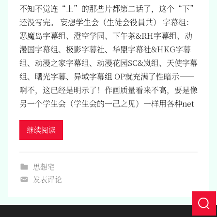
不知不觉连“上”的那些片都第二话了，这个“下”
还没写完。 妄想学生会（生徒会役員共） 字幕组：
恶魔岛字幕组、澄空学园、下午茶&RH字幕组、动
漫国字幕组、极影字幕社、华盟字幕社&HKG字幕
组、动漫之家字幕组、动漫花园SC&岚组、天使字幕
组、曙光字幕、异域字幕组 OP就充满了性暗示——
啊不，这已经是明示了！作画质量看来不高，要是像
另一个学生会（学生会的一己之见）一样用各种net
继续阅读
思想宅
发表评论