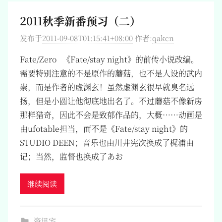
2011秋季新番预习（二）
发布于
2011-09-08T01:15:41+08:00
作者:
qakcn
Fate/Zero 《Fate/stay night》的前传小说改编。
需要特别注意的不是原作的蘑菇，也不是人设的武内
崇，而是作者的虚渊玄！虽然虚渊玄很早就臭名远
扬，但是小圆让他彻底地出名了。不过蘑菇不像新房
那样猎奇，因此不会是致郁作品的，大概……动画是
由ufotable担当，而不是《Fate/stay night》的
STUDIO DEEN；音乐也由川井宪次换成了梶浦由
记；当然，监督也换成了あお
继续阅读
资讯宅