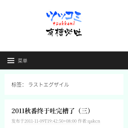
跳
至
内
容
有
不
吐
菜单
槽
槽，
毋
宁
必
死
标签：
ラストエグザイル
吐
2011秋番终于吐完槽了（三）
发布于
2011-11-09T19:42:50+08:00
作者:
qakcn