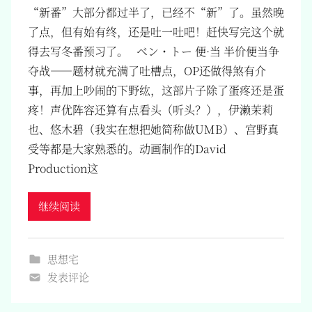
“新番”大部分都过半了，已经不“新”了。虽然晚
了点，但有始有终，还是吐一吐吧！赶快写完这个就
得去写冬番预习了。 ベン・トー 便·当 半价便当争
夺战——题材就充满了吐槽点，OP还做得煞有介
事，再加上吵闹的下野纮，这部片子除了蛋疼还是蛋
疼！声优阵容还算有点看头（听头？），伊濑茉莉
也、悠木碧（我实在想把她简称做UMB）、宫野真
受等都是大家熟悉的。动画制作的David
Production这
继续阅读
思想宅
发表评论