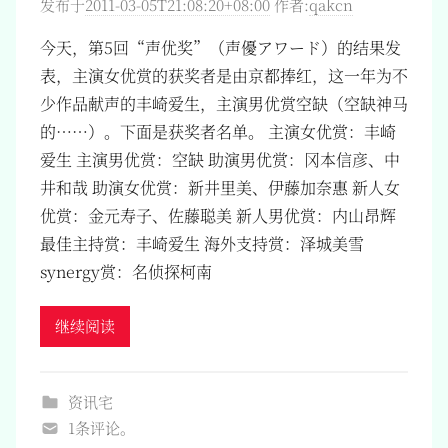
发布于
2011-03-05T21:08:20+08:00
作者:
qakcn
今天，第5回“声优奖”（声優アワード）的结果发
表，主演女优赏的获奖者是由京都捧红，这一年为不
少作品献声的丰崎爱生，主演男优赏空缺（空缺神马
的……）。下面是获奖者名单。 主演女优赏：丰崎
爱生 主演男优赏：空缺 助演男优赏：冈本信彦、中
井和哉 助演女优赏：新井里美、伊藤加奈惠 新人女
优赏：金元寿子、佐藤聪美 新人男优赏：内山昂辉
最佳主持赏：丰崎爱生 海外支持赏：泽城美雪
synergy赏：名侦探柯南
继续阅读
资讯宅
1条评论。