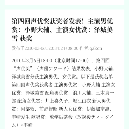
第四回声优奖获奖者发表！主演男优
赏：小野大辅、主演女优赏：泽城美
雪 获奖
发布于
2010-03-06T20:34:24+08:00
作者:
qakcn
2010年3月6日18:00（北京时间17:00），第四回
“声优奖”（声優アワード）结果发表，小野大辅、
泽城美雪分获主演男优、女优赏。以下是获奖名单：
第四回声优奖获奖者 主演男优赏：小野大辅 主演女
优赏：泽城美雪 配角男优赏：浪川大辅、三木真一
郎 配角女优赏：井上喜久子、堀江由衣 新人男优
赏：阿部敦、前野智昭 新人女优赏：伊藤加奈惠、
丰崎爱生 歌唱赏：放学后茶会（放課後ティータイ
ム）<丰崎