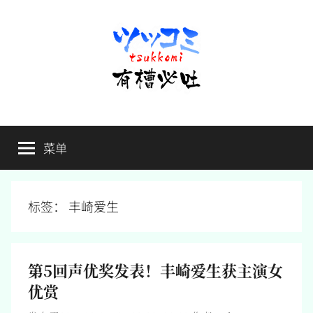
跳
至
内
容
有
不
吐
菜单
槽
槽，
毋
宁
必
死
标签：
丰崎爱生
吐
第5回声优奖发表！丰崎爱生获主演女
优赏