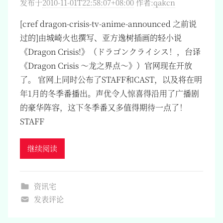
发布于
2010-11-01T22:58:07+08:00
作者:
qakcn
[cref dragon-crisis-tv-anime-announced 之前说
过的]由城崎火也撰写、亚方逸树插画的轻小说
《Dragon Crisis!》（ドラゴンクライシス！，台译
《Dragon Crisis ～龙之界点～》）官网现在开放
了。 官网上同时公布了STAFF和CAST，以及将在明
年1月的冬季番播出。声优令人惊喜得沿用了广播剧
的豪华阵容，这下冬季番又多值得期待一点了！
STAFF
继续阅读
资讯宅
发表评论