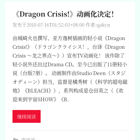
《Dragon Crisis!》动画化决定！
发布于
2010-07-16T01:52:03+08:00
作者:
qakcn
由城崎火也撰写、亚方逸树插画的轻小说《Dragon
Crisis!》（ドラゴンクライシス！，台译《Dragon
Crisis ～龙之界点～》）宣布TV动画化！ 该作除了
轻小说外还出过Drama CD。至今已出版了11册轻小
说（台版7册）。 动画制作由Studio Deen（スタジ
オディーン）担当，监督是橘秀树（《科学的超电磁
炮》《BLEACH》），系列构成是仓田英之（《欢
迎来到宇宙SHOW》《R.
继续阅读
资讯宅