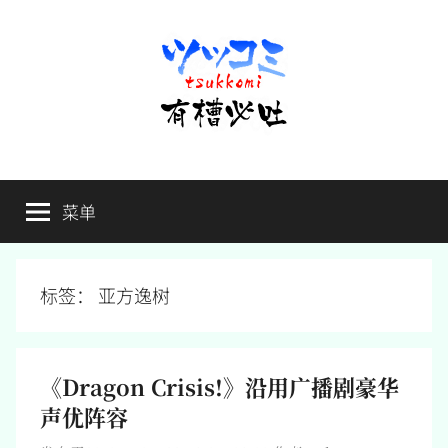
跳
至
内
容
有
不
吐
菜单
槽
槽，
毋
宁
必
死
标签：
亚方逸树
吐
《Dragon Crisis!》沿用广播剧豪华
声优阵容