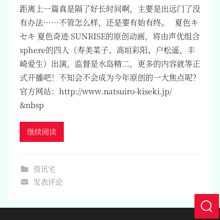
距离上一篇真是隔了好长时间啊，主要是出远门了没
有办法……不管怎么样，还是要有始有终。 夏色キ
セキ 夏色奇迹 SUNRISE的原创动画，将由声优组合
sphere的四人（寿美菜子、高垣彩阳、户松遥、丰
崎爱生）出演，监督是水岛精二，更多的内容就等正
式开播吧！不知会不会成为今年原创的一大焦点呢？
官方网站：http://www.natsuiro-kiseki.jp/
&nbsp
继续阅读
资讯宅
发表评论