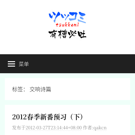
跳
至
内
容
有
不
吐
菜单
槽
槽，
毋
宁
必
死
标签：
交响诗篇
吐
2012春季新番预习（下）
发布于
2012-03-27T23:14:44+08:00
作者:
qakcn