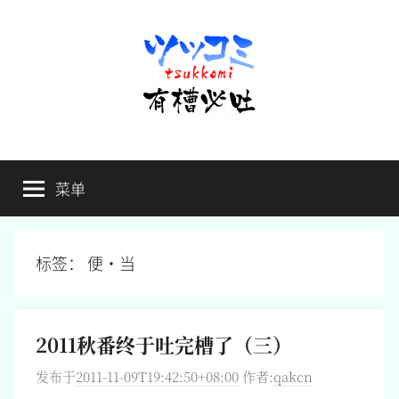
跳
至
内
容
有
不
吐
菜单
槽
槽，
毋
宁
必
死
标签：
便·当
吐
2011秋番终于吐完槽了（三）
发布于
2011-11-09T19:42:50+08:00
作者:
qakcn