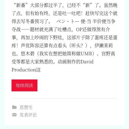
“新番”大部分都过半了，已经不“新”了。虽然晚
了点，但有始有终，还是吐一吐吧！赶快写完这个就
得去写冬番预习了。 ベン・トー 便·当 半价便当争
夺战——题材就充满了吐槽点，OP还做得煞有介
事，再加上吵闹的下野纮，这部片子除了蛋疼还是蛋
疼！声优阵容还算有点看头（听头？），伊濑茉莉
也、悠木碧（我实在想把她简称做UMB）、宫野真
受等都是大家熟悉的。动画制作的David
Production这
继续阅读
思想宅
发表评论