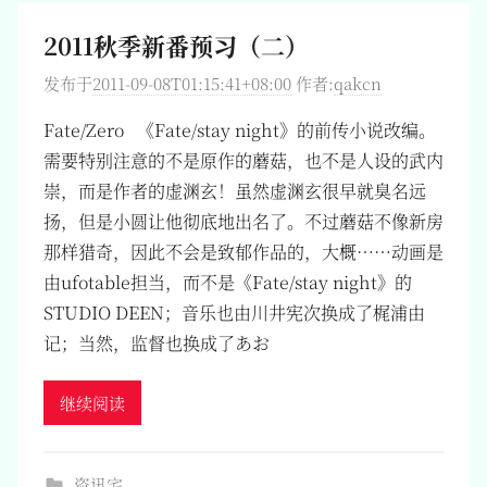
2011秋季新番预习（二）
发布于
2011-09-08T01:15:41+08:00
作者:
qakcn
Fate/Zero 《Fate/stay night》的前传小说改编。
需要特别注意的不是原作的蘑菇，也不是人设的武内
崇，而是作者的虚渊玄！虽然虚渊玄很早就臭名远
扬，但是小圆让他彻底地出名了。不过蘑菇不像新房
那样猎奇，因此不会是致郁作品的，大概……动画是
由ufotable担当，而不是《Fate/stay night》的
STUDIO DEEN；音乐也由川井宪次换成了梶浦由
记；当然，监督也换成了あお
继续阅读
资讯宅