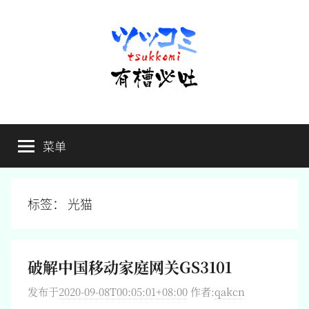
跳
至
内
容
有
不
吐
菜单
槽
槽，
毋
宁
必
死
标签：
光猫
吐
破解中国移动家庭网关GS3101
发布于
2020-09-08T00:05:01+08:00
作者:
qakcn