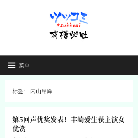
跳
至
内
容
有
不
吐
菜单
槽
槽，
毋
宁
必
死
标签：
内山昂辉
吐
第5回声优奖发表！丰崎爱生获主演女
优赏