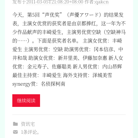
发布于
2011-03-05T21:08:20+08:00
作者:
qakcn
今天，第5回“声优奖”（声優アワード）的结果发
表，主演女优赏的获奖者是由京都捧红，这一年为不
少作品献声的丰崎爱生，主演男优赏空缺（空缺神马
的……）。下面是获奖者名单。 主演女优赏：丰崎
爱生 主演男优赏：空缺 助演男优赏：冈本信彦、中
井和哉 助演女优赏：新井里美、伊藤加奈惠 新人女
优赏：金元寿子、佐藤聪美 新人男优赏：内山昂辉
最佳主持赏：丰崎爱生 海外支持赏：泽城美雪
synergy赏：名侦探柯南
继续阅读
资讯宅
1条评论。