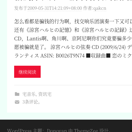
发布于
2009-05-31T14:21:09+08:00
作者:
qakcn
怎么看都是骗钱的行为啊，找交响乐团演奏一下又可
还有《涼宮ハルヒの記憶》和《涼宮ハルヒの記録》这
CD，Lantis啊、角川啊、京阿尼啊你们究竟要骗
愿被骗就是了。 涼宮ハルヒの弦奏 CD (2009/6/24) 
ランティス ASIN: B0026T9N74 ■収録曲■ 恋
继续阅读
宅音乐
,
资讯宅
3条评论。
WordPress 主题：Donovan 由 ThemeZee 设计。