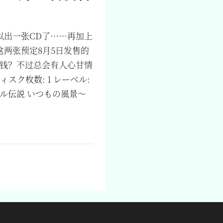
以出一张CD了……再加上
两张预定8月5日发售的
多少钱？不过总会有人心甘情
ディスク枚数: 1 レーベル:
のミクル伝説 いつもの風景～