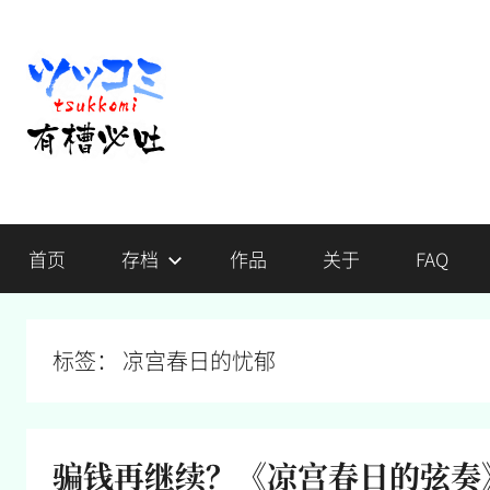
跳
至
内
容
有
不
吐
首页
存档
作品
关于
FAQ
槽，
槽
毋
宁
必
死
标签：
凉宫春日的忧郁
吐
骗钱再继续？《凉宫春日的弦奏》