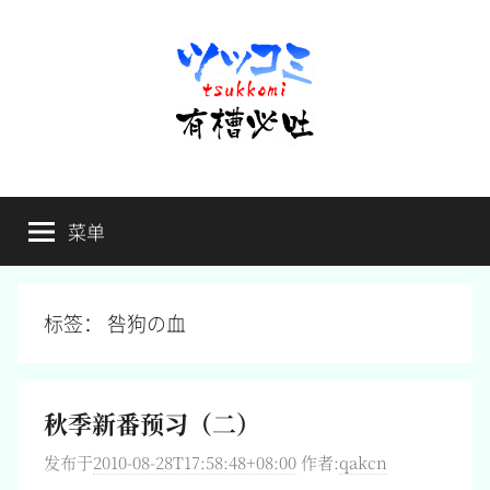
跳
至
内
容
有
不
吐
菜单
槽
槽，
毋
宁
必
死
标签：
咎狗の血
吐
秋季新番预习（二）
发布于
2010-08-28T17:58:48+08:00
作者:
qakcn