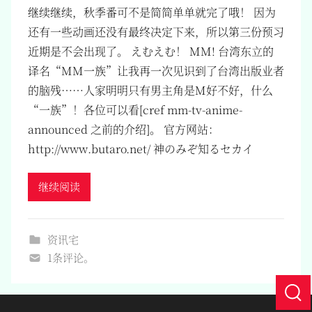
继续继续，秋季番可不是简简单单就完了哦！ 因为
还有一些动画还没有最终决定下来，所以第三份预习
近期是不会出现了。 えむえむ！ MM! 台湾东立的
译名“MM一族”让我再一次见识到了台湾出版业者
的脑残……人家明明只有男主角是M好不好，什么
“一族”！各位可以看[cref mm-tv-anime-
announced 之前的介绍]。 官方网站：
http://www.butaro.net/ 神のみぞ知るセカイ
继续阅读
资讯宅
1条评论。