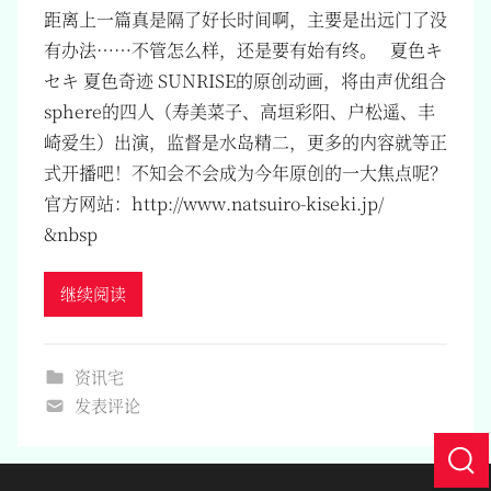
距离上一篇真是隔了好长时间啊，主要是出远门了没
有办法……不管怎么样，还是要有始有终。 夏色キ
セキ 夏色奇迹 SUNRISE的原创动画，将由声优组合
sphere的四人（寿美菜子、高垣彩阳、户松遥、丰
崎爱生）出演，监督是水岛精二，更多的内容就等正
式开播吧！不知会不会成为今年原创的一大焦点呢？
官方网站：http://www.natsuiro-kiseki.jp/
&nbsp
继续阅读
资讯宅
发表评论