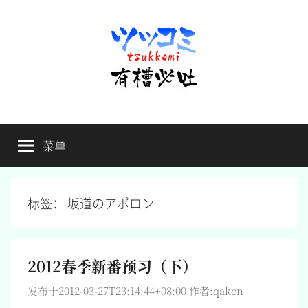
跳
至
内
容
有
不
吐
菜单
槽
槽，
毋
宁
必
死
标签：
坂道のアポロン
吐
2012春季新番预习（下）
发布于
2012-03-27T23:14:44+08:00
作者:
qakcn