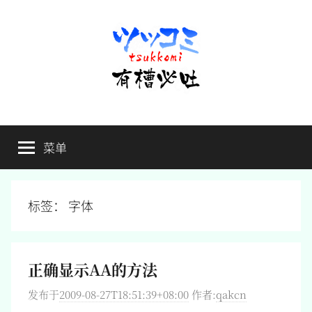
跳
至
内
容
有
不
吐
菜单
槽
槽，
毋
宁
必
死
标签：
字体
吐
正确显示AA的方法
发布于
2009-08-27T18:51:39+08:00
作者:
qakcn