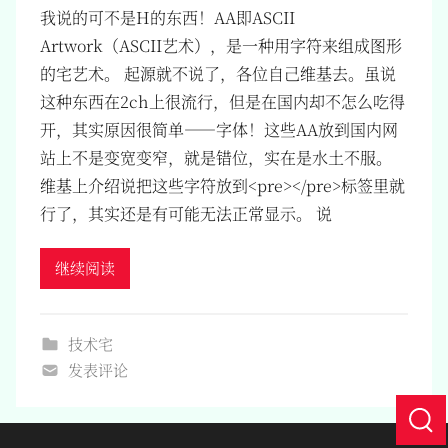
我说的可不是H的东西！AA即ASCII
Artwork（ASCII艺术），是一种用字符来组成图形
的宅艺术。 起源就不说了，各位自己维基去。虽说
这种东西在2ch上很流行，但是在国内却不怎么吃得
开，其实原因很简单——字体！这些AA放到国内网
站上不是变宽变窄，就是错位，实在是水土不服。
维基上介绍说把这些字符放到<pre></pre>标签里就
行了，其实还是有可能无法正常显示。 说
继续阅读
技术宅
发表评论