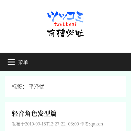
跳
至
内
容
有
不
吐
菜单
槽
槽，
毋
宁
必
死
标签：
平泽忧
吐
轻音角色发型篇
发布于
2010-09-18T12:27:22+08:00
作者:
qakcn