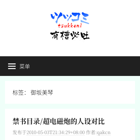
跳
至
内
容
有
不
吐
菜单
槽
槽，
毋
宁
必
死
标签：
御坂美琴
吐
禁书目录/超电磁炮的人设对比
发布于
2010-05-03T21:34:29+08:00
作者:
qakcn