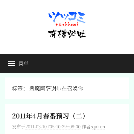
跳
至
内
容
有
不
吐
菜单
槽
槽，
毋
宁
必
死
标签：
恶魔阿萨谢尔在召唤你
吐
2011年4月春番预习（二）
发布于
2011-03-10T05:10:29+08:00
作者:
qakcn