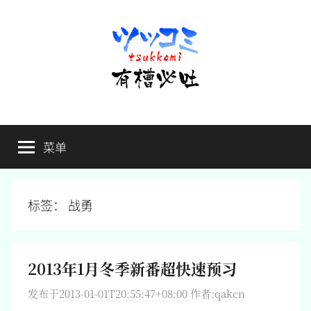
跳
至
内
容
有
不
吐
菜单
槽
槽，
毋
宁
必
死
标签：
战勇
吐
2013年1月冬季新番超快速预习
发布于
2013-01-01T20:55:47+08:00
作者:
qakcn