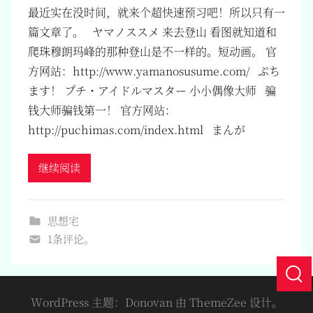
最近实在没时间，就来个超快速预习吧！所以只有一
篇文章了。 ヤマノススメ 来去登山 看图就知道和
爬珠穆朗玛峰的那种登山是不一样的。短动画。 官
方网站：http://www.yamanosusume.com/ ぷち
ます！ プチ・アイドルマスター 小小偶像大师 骗
钱大师骗钱第一！ 官方网站：
http://puchimas.com/index.html まんが
继续阅读
思想宅
1条评论。
WordPress 主题：Donovan 由 ThemeZee 设计。