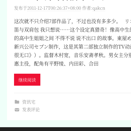
发布于
2011-12-17T00:26:37+08:00
作者:
qakcn
这次就不只介绍7部作品了，不过也没有多多少。 リ
笛与双肩包 我只想说……这个设定真猎奇！像高中生
的高中生姐姐之间 不得不说 说不出口 的故事。東屋
新兴公司セブン制作，这是其第二部独立制作的TV动
很无口》）。监督木村宽，音乐安斋孝秋。男女主分
惠主役，配角有平野绫、内田彩、合田
继续阅读
资讯宅
发表评论