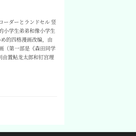
コーダーとランドセル 竖
的小学生弟弟和像小学生
めめ的四格漫画改编，由
画（第一部是《森田同学
别由置鲇龙太郎和钉宫理