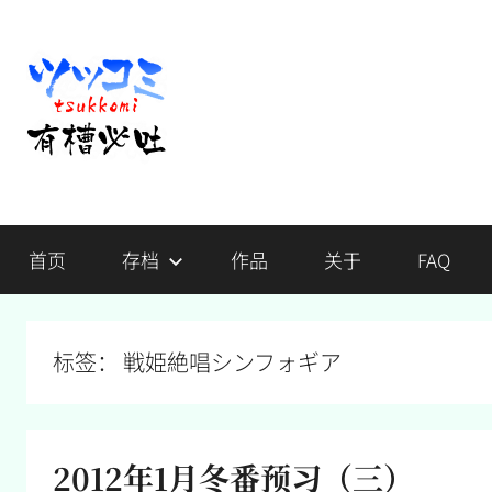
跳
至
内
容
有
不
吐
首页
存档
作品
关于
FAQ
槽，
槽
毋
宁
必
死
标签：
戦姫絶唱シンフォギア
吐
2012年1月冬番预习（三）