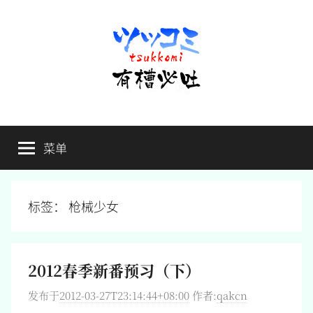
跳
至
内
容
有
不
吐
菜单
槽
槽，
毋
宁
必
死
标签：
枪械少女
吐
2012春季新番预习（下）
发布于
2012-03-27T23:14:44+08:00
作者:
qakcn