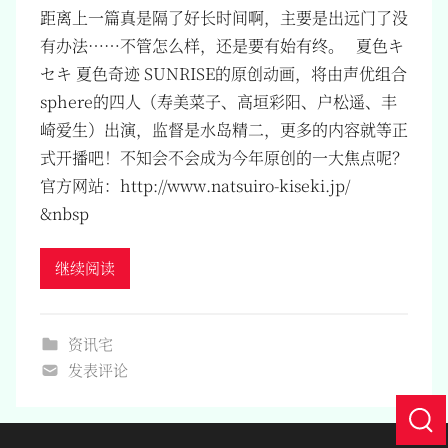
距离上一篇真是隔了好长时间啊，主要是出远门了没
有办法……不管怎么样，还是要有始有终。 夏色キ
セキ 夏色奇迹 SUNRISE的原创动画，将由声优组合
sphere的四人（寿美菜子、高垣彩阳、户松遥、丰
崎爱生）出演，监督是水岛精二，更多的内容就等正
式开播吧！不知会不会成为今年原创的一大焦点呢？
官方网站：http://www.natsuiro-kiseki.jp/
&nbsp
继续阅读
资讯宅
发表评论