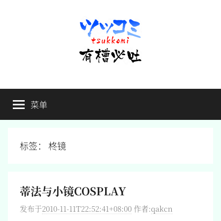
跳
至
内
容
有
不
吐
菜单
槽
槽，
毋
宁
必
死
标签：
柊镜
吐
蒂法与小镜COSPLAY
发布于
2010-11-11T22:52:41+08:00
作者:
qakcn