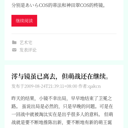
分别是あいらCOS的蒂法和神田翠COS的柊镜。
继续阅读
艺术宅
发表评论
澪与镜虽已离去，但萌战还在继续。
发布于
2009-08-24T21:39:11+08:00
作者:
qakcn
昨天的结果，小镜不幸出局，早早地结束了卫冕之
路。 虽说出局是必然的，只是早晚的问题。可是在
一回战中就被淘汰实在是出乎很多人的意料。 但萌
战就是要不断地推陈出新，要不断地有新的萌王诞