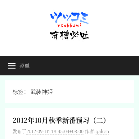
跳
至
内
容
有
不
吐
菜单
槽
槽，
毋
宁
必
死
标签：
武装神姫
吐
2012年10月秋季新番预习（二）
发布于
2012-09-11T18:45:04+08:00
作者:
qakcn