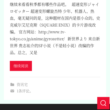
继续来看看秋季都有哪些作品吧。 超速変形ジャイ
ロゼッター 超速变形螺旋杰特 少年、机器人、热
血，毫无疑问的是，这种题材在国内是很小众的。史
克威尔艾尼克斯（SQUARE ENIX）的卡片游戏改
编。 官方网站：http://www.tv-
tokyo.co.jp/anime/gyrozetter/ 新世界より 来自新
世界 贵志祐介的SF小说（不是轻小说）改编的作
品。总之，又是
继续阅读
资讯宅
1条评论。