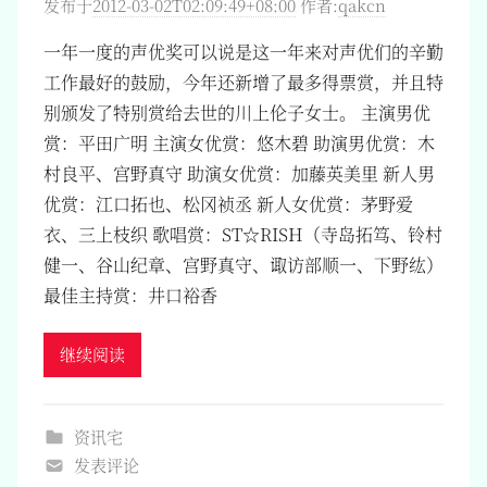
发布于
2012-03-02T02:09:49+08:00
作者:
qakcn
一年一度的声优奖可以说是这一年来对声优们的辛勤
工作最好的鼓励，今年还新增了最多得票赏，并且特
别颁发了特别赏给去世的川上伦子女士。 主演男优
赏：平田广明 主演女优赏：悠木碧 助演男优赏：木
村良平、宫野真守 助演女优赏：加藤英美里 新人男
优赏：江口拓也、松冈祯丞 新人女优赏：茅野爱
衣、三上枝织 歌唱赏：ST☆RISH（寺岛拓笃、铃村
健一、谷山纪章、宫野真守、诹访部顺一、下野纮）
最佳主持赏：井口裕香
继续阅读
资讯宅
发表评论