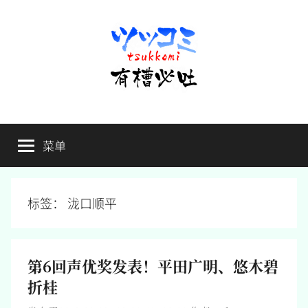
跳
至
内
容
有
不
吐
菜单
槽
槽，
毋
宁
必
死
标签：
泷口顺平
吐
第6回声优奖发表！平田广明、悠木碧
折桂