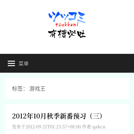
跳
至
内
容
有
不
吐
菜单
槽
槽，
毋
宁
必
死
标签：
游戏王
吐
2012年10月秋季新番预习（三）
发布于
2012-09-21T01:23:57+08:00
作者:
qakcn