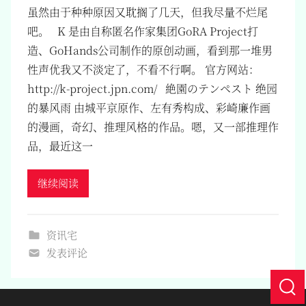
虽然由于种种原因又耽搁了几天，但我尽量不烂尾
吧。 K 是由自称匿名作家集团GoRA Project打
造、GoHands公司制作的原创动画，看到那一堆男
性声优我又不淡定了，不看不行啊。 官方网站：
http://k-project.jpn.com/ 絶園のテンペスト 绝园
的暴风雨 由城平京原作、左有秀构成、彩崎廉作画
的漫画，奇幻、推理风格的作品。嗯，又一部推理作
品，最近这一
继续阅读
资讯宅
发表评论