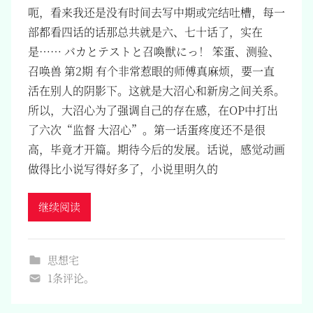
呃，看来我还是没有时间去写中期或完结吐槽，每一
部都看四话的话那总共就是六、七十话了，实在
是…… バカとテストと召喚獣にっ！ 笨蛋、测验、
召唤兽 第2期 有个非常惹眼的师傅真麻烦，要一直
活在别人的阴影下。这就是大沼心和新房之间关系。
所以，大沼心为了强调自己的存在感，在OP中打出
了六次“监督 大沼心”。第一话蛋疼度还不是很
高，毕竟才开篇。期待今后的发展。话说，感觉动画
做得比小说写得好多了，小说里明久的
继续阅读
思想宅
1条评论。