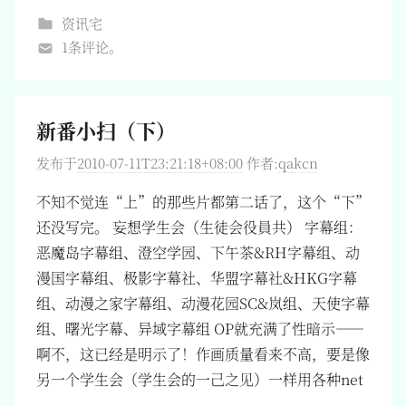
资讯宅
1条评论。
新番小扫（下）
发布于
2010-07-11T23:21:18+08:00
作者:
qakcn
不知不觉连“上”的那些片都第二话了，这个“下”
还没写完。 妄想学生会（生徒会役員共） 字幕组：
恶魔岛字幕组、澄空学园、下午茶&RH字幕组、动
漫国字幕组、极影字幕社、华盟字幕社&HKG字幕
组、动漫之家字幕组、动漫花园SC&岚组、天使字幕
组、曙光字幕、异域字幕组 OP就充满了性暗示——
啊不，这已经是明示了！作画质量看来不高，要是像
另一个学生会（学生会的一己之见）一样用各种net