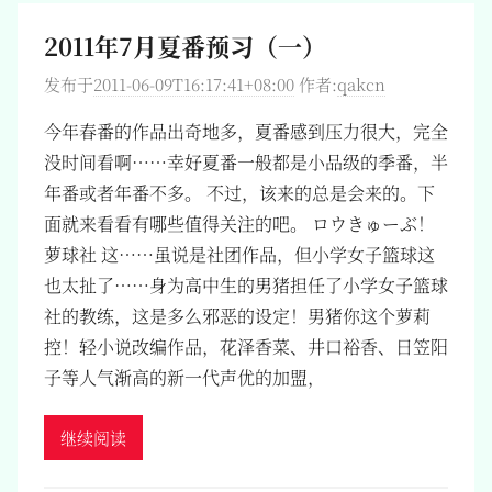
2011年7月夏番预习（一）
发布于
2011-06-09T16:17:41+08:00
作者:
qakcn
今年春番的作品出奇地多，夏番感到压力很大，完全
没时间看啊……幸好夏番一般都是小品级的季番，半
年番或者年番不多。 不过，该来的总是会来的。下
面就来看看有哪些值得关注的吧。 ロウきゅーぶ！
萝球社 这……虽说是社团作品，但小学女子篮球这
也太扯了……身为高中生的男猪担任了小学女子篮球
社的教练，这是多么邪恶的设定！男猪你这个萝莉
控！轻小说改编作品，花泽香菜、井口裕香、日笠阳
子等人气渐高的新一代声优的加盟，
继续阅读