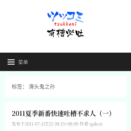
跳
至
内
容
有
不
吐
菜单
槽
槽，
毋
宁
必
死
标签：
滑头鬼之孙
吐
2011夏季新番快速吐槽不求人（一）
发布于
2011-07-12T21:38:15+08:00
作者:
qakcn