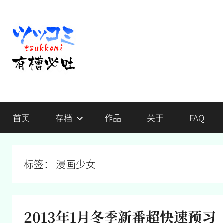
跳
至
内
容
有
不
吐
首页
存档
作品
关于
FAQ
槽，
槽
毋
宁
必
死
标签：
漫画少女
吐
2013年1月冬季新番超快速预习