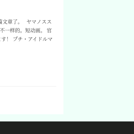
篇文章了。 ヤマノスス
不一样的。短动画。 官
 ぷちます！ プチ・アイドルマ
：