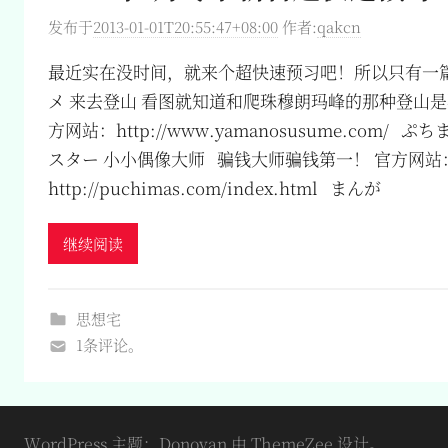
发布于
2013-01-01T20:55:47+08:00
作者:
qakcn
最近实在没时间，就来个超快速预习吧！所以只有一
メ 来去登山 看图就知道和爬珠穆朗玛峰的那种登山是
方网站：http://www.yamanosusume.com/
スター 小小偶像大师 骗钱大师骗钱第一！ 官方网站
http://puchimas.com/index.html まんが
继续阅读
思想宅
1条评论。
WordPress 主题：Donovan 由 ThemeZee 设计。