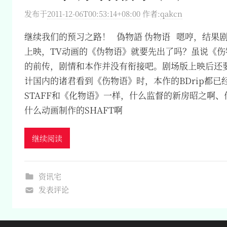
发布于
2011-12-06T00:53:14+08:00
作者:
qakcn
继续我们的预习之路！ 偽物語 伪物语 嗯哼，结果
上映，TV动画的《伪物语》就要先出了吗？虽说《
的前传，剧情和本作并没有衔接吧。剧场版上映后还要
计国内的诸君看到《伤物语》时，本作的BDrip都已
STAFF和《化物语》一样，什么监督的新房昭之啊
什么动画制作的SHAFT啊
继续阅读
资讯宅
发表评论