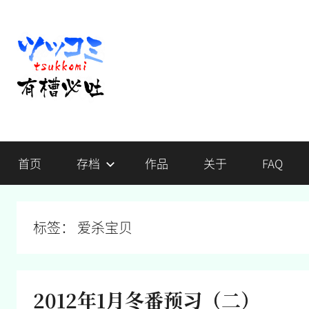
跳
至
内
容
有
不
吐
首页
存档
作品
关于
FAQ
槽，
槽
毋
宁
必
死
标签：
爱杀宝贝
吐
2012年1月冬番预习（二）