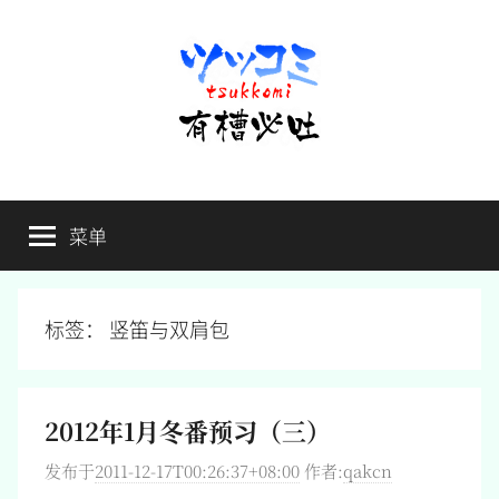
跳
至
内
容
有
不
吐
菜单
槽
槽，
毋
宁
必
死
标签：
竖笛与双肩包
吐
2012年1月冬番预习（三）
发布于
2011-12-17T00:26:37+08:00
作者:
qakcn