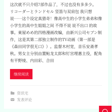
这次就不只介绍7部作品了，不过也没有多多少。
リコーダーとランドセル 竖笛与双肩包 我只想
说……这个设定真猎奇！像高中生的小学生弟弟和像
小学生的高中生姐姐之间 不得不说 说不出口 的故
事。東屋めめ的四格漫画改编，由新兴公司セブン制
作，这是其第二部独立制作的TV动画（第一部是
《森田同学很无口》）。监督木村宽，音乐安斋孝
秋。男女主分别由置鲇龙太郎和钉宫理惠主役，配角
有平野绫、内田彩、合田
继续阅读
资讯宅
发表评论