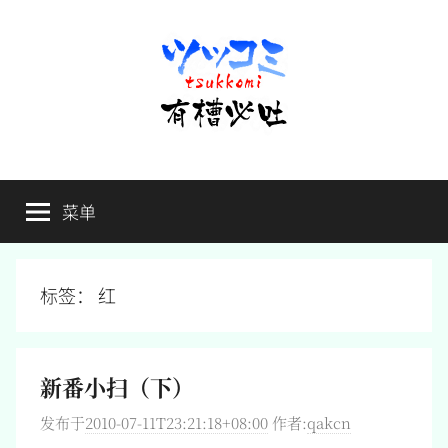
跳
至
内
容
有
不
吐
菜单
槽
槽，
毋
宁
必
死
标签：
红
吐
新番小扫（下）
发布于
2010-07-11T23:21:18+08:00
作者:
qakcn