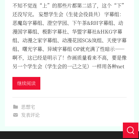
不知不觉连“上”的那些片都第二话了，这个“下”
还没写完。 妄想学生会（生徒会役員共） 字幕组：
恶魔岛字幕组、澄空学园、下午茶&RH字幕组、动
漫国字幕组、极影字幕社、华盟字幕社&HKG字幕
组、动漫之家字幕组、动漫花园SC&岚组、天使字幕
组、曙光字幕、异域字幕组 OP就充满了性暗示——
啊不，这已经是明示了！作画质量看来不高，要是像
另一个学生会（学生会的一己之见）一样用各种net
继续阅读
思想宅
发表评论