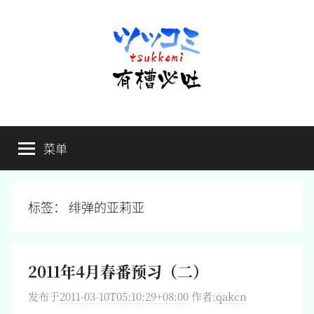
跳
至
内
容
有
不
吐
菜单
槽
槽，
毋
宁
必
死
标签：
绯弹的亚莉亚
吐
2011年4月春番预习（二）
发布于
2011-03-10T05:10:29+08:00
作者:
qakcn