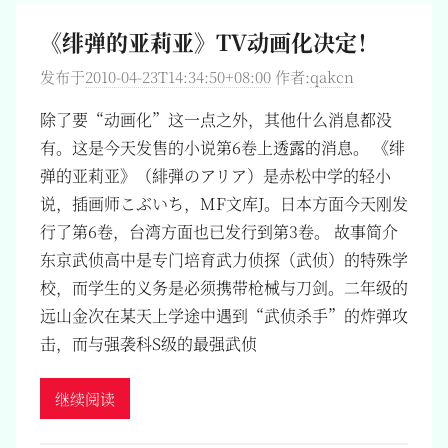
《绯弹的亚莉亚》TV动画化决定！
发布于
2010-04-23T14:34:50+08:00
作者:
qakcn
除了要“动画化”这一点之外，其他什么消息都没
有。这是今天发售的小说第6卷上透露的消息。 《绯
弹的亚莉亚》（緋弾のアリア）是赤松中学的轻小
说，插画师こぶいち，MF文库J。日本方面今天刚发
行了第6卷，台湾方面也已发行到第3卷。 故事简介
东京武侦高中是专门培育武力侦探（武侦）的特殊学
校，而学生的义务是必须携带枪械与刀剑。二年级的
远山金次在某天上学途中遇到“武侦杀手”的炸弹攻
击，而与强袭科S级的最强武侦
继续阅读