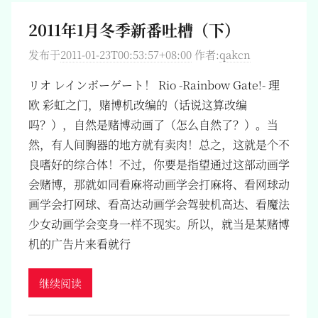
2011年1月冬季新番吐槽（下）
发布于
2011-01-23T00:53:57+08:00
作者:
qakcn
リオ レインボーゲート！ Rio -Rainbow Gate!- 理
欧 彩虹之门，赌博机改编的（话说这算改编
吗？），自然是赌博动画了（怎么自然了？）。当
然，有人间胸器的地方就有卖肉！总之，这就是个不
良嗜好的综合体！不过，你要是指望通过这部动画学
会赌博，那就如同看麻将动画学会打麻将、看网球动
画学会打网球、看高达动画学会驾驶机高达、看魔法
少女动画学会变身一样不现实。所以，就当是某赌博
机的广告片来看就行
继续阅读