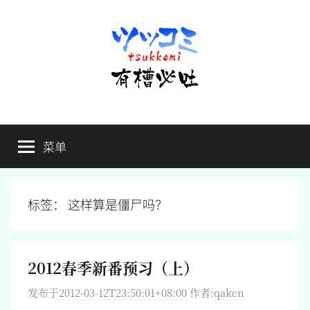
跳
至
内
容
有
不
吐
菜单
槽
槽，
毋
宁
必
死
标签：
这样算是僵尸吗？
吐
2012春季新番预习（上）
发布于
2012-03-12T23:50:01+08:00
作者:
qakcn