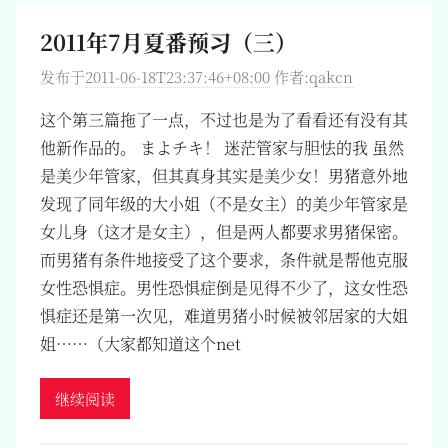
2011年7月夏番预习（三）
发布于
2011-06-18T23:37:46+08:00
作者:
qakcn
这个第三篇拖了一点，不过也是为了看看还有没有其
他新作品的。 まよチキ！ 迷茫管家与胆怯的我 虽然
是美少年管家，但其真身其实是美少女！男猪意外地
发现了同年级的大小姐（不是女主）的美少年管家是
女儿身（这才是女主），但是两人都要求男猪保密。
而男猪有条件地接受了这个要求，条件就是帮他克服
女性恐惧症。男性恐惧症倒是见得不少了，这女性恐
惧症还是第一次见，难道男猪小时候被邻居家的大姐
姐……（大家都知道这个net
继续阅读