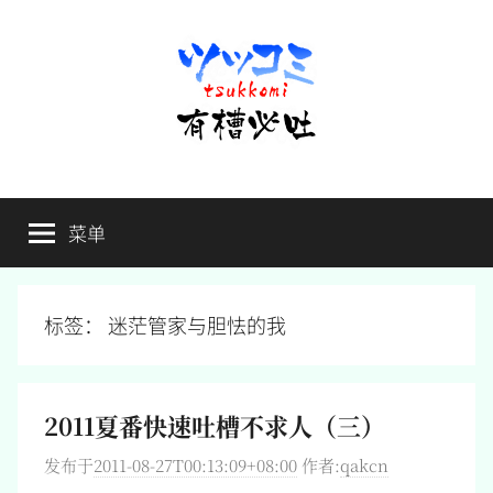
跳
至
内
容
有
不
吐
菜单
槽
槽，
毋
宁
必
死
标签：
迷茫管家与胆怯的我
吐
2011夏番快速吐槽不求人（三）
发布于
2011-08-27T00:13:09+08:00
作者:
qakcn