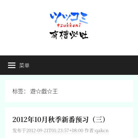
跳
至
内
容
有
不
吐
菜单
槽
槽，
毋
宁
必
死
标签：
遊☆戯☆王
吐
2012年10月秋季新番预习（三）
发布于
2012-09-21T01:23:57+08:00
作者:
qakcn