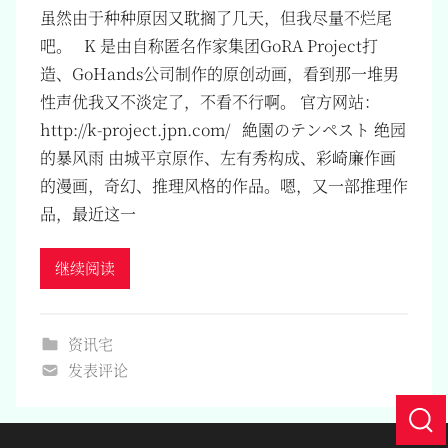
虽然由于种种原因又耽搁了几天，但我尽量不烂尾
吧。 K 是由自称匿名作家集团GoRA Project打
造、GoHands公司制作的原创动画，看到那一堆男
性声优我又不淡定了，不看不行啊。 官方网站：
http://k-project.jpn.com/ 絶園のテンペスト 绝园
的暴风雨 由城平京原作、左有秀构成、彩崎廉作画
的漫画，奇幻、推理风格的作品。嗯，又一部推理作
品，最近这一
继续阅读
资讯宅
发表评论