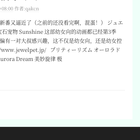
+08:00
作者:
qakcn
新番又逼近了（之前的还没看完啊，混蛋！） ジュエ
石宠物 Sunshine 这部幼女向的动画都已经第3季
偏有一对大叔感兴趣，这不仅是幼女向，还是幼女控
/www.jewelpet.jp/ プリティーリズム オーロラド
 Aurora Dream 美妙旋律 极