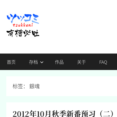
跳
至
内
容
有
不
吐
首页
存档
作品
关于
FAQ
槽，
槽
毋
宁
必
死
标签：
銀魂
吐
2012年10月秋季新番预习（二