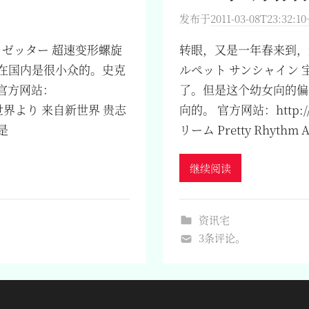
发布于
2011-03-08T23:32:10
ゼッター 超速变形螺旋
转眼，又是一年春来到，
在国内是很小众的。史克
ルペット サンシャイン 宝
 官方网站：
了。但是这个幼女向的偏
ter/ 新世界より 来自新世界 贵志
向的。 官方网站：http:/
是
リーム Pretty Rhythm
继续阅读
资讯宅
3条评论。