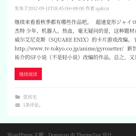
发布于
2012-09-11T18:45:04+08:00
作者:
qakcn
继续来看看秋季都有哪些作品吧。 超速変形ジャイロ
杰特 少年、机器人、热血，毫无疑问的是，这种题材
威尔艾尼克斯（SQUARE ENIX）的卡片游戏改编。
http://www.tv-tokyo.co.jp/anime/gyrozet
祐介的SF小说（不是轻小说）改编的作品。总之，又
继续阅读
资讯宅
1条评论。
WordPress 主题：Donovan 由 ThemeZee 设计。