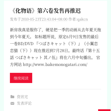
《化物语》第六卷发售再推迟
发布于
2010-05-23T23:43:04+08:00
作者:
qakcn
新房我真是服你了，硬是把一季的动画从去年夏天拖
到今年夏天。 如标题所说，原定6月9日发售的最后
一卷BD/DVD 『つばさキャット（下）』（小翼恋
恋猫（下））现在推迟到7月28日。最终话『第十五
話 つばさキャット 其ノ伍』将在六月中旬播出。 官
方网站 http://www.bakemonogatari.com/
继续阅读
资讯宅
发表评论