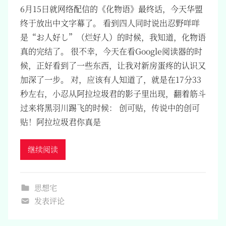
6月15日就网络配信的《化物语》最终话，今天华盟
终于放出中文字幕了。 看到四人同时说出忍野咩咩
是“お人好し”（烂好人）的时候，我知道，化物语
真的完结了。 很不幸，今天在看Google阅读器的时
候，正好看到了一些东西，让我对新房蛋疼的认识又
加深了一步。 对，应该有人知道了，就是在17分33
秒左右，小忍从阿拉垃圾君的影子里出现，翻着筋斗
过来将黑羽川踢飞的时候： 创可贴，传说中的创可
贴！阿拉垃圾君你真是
继续阅读
思想宅
发表评论