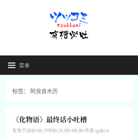
跳
至
内
容
有
不
吐
菜单
槽
槽，
毋
宁
必
死
标签：
阿良良木历
吐
《化物语》最终话小吐槽
发布于
2010-06-29T00:31:00+08:00
作者:
qakcn