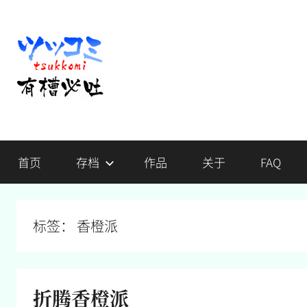
跳
至
内
容
有
不
吐
首页
存档
作品
关于
FAQ
槽，
槽
毋
宁
必
死
标签：
香橙派
吐
折腾香橙派