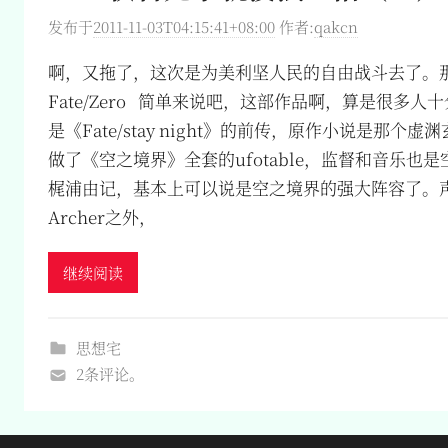
发布于
2011-11-03T04:15:41+08:00
作者:
qakcn
啊，又拖了，这次是为美利坚人民的自由战斗去了。
Fate/Zero 简单来说吧，这部作品啊，算是很多
是《Fate/stay night》的前传，原作小说是那
做了《空之境界》全套的ufotable，监督和音乐也
梶浦由记，基本上可以说是空之境界的强大阵容了。声优
Archer之外，
继续阅读
思想宅
2条评论。