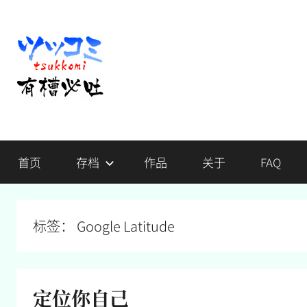
跳
至
内
容
有
不
吐
首页
存档
作品
关于
FAQ
槽，
槽
毋
宁
必
死
标签：
Google Latitude
吐
定位你自己