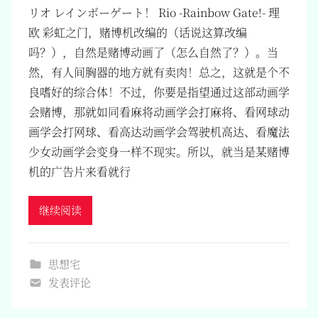
リオ レインボーゲート！ Rio -Rainbow Gate!- 理
欧 彩虹之门，赌博机改编的（话说这算改编
吗？），自然是赌博动画了（怎么自然了？）。当
然，有人间胸器的地方就有卖肉！总之，这就是个不
良嗜好的综合体！不过，你要是指望通过这部动画学
会赌博，那就如同看麻将动画学会打麻将、看网球动
画学会打网球、看高达动画学会驾驶机高达、看魔法
少女动画学会变身一样不现实。所以，就当是某赌博
机的广告片来看就行
继续阅读
思想宅
发表评论