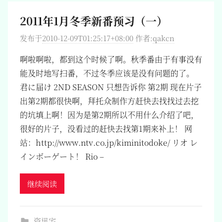
2011年1月冬季新番预习（一）
发布于
2010-12-09T01:25:17+08:00
作者:
qakcn
啊啦啊啦，都到这个时候了啊。秋季番由于有事没有
能及时地写扫番，不过冬季应该是没有问题的了。
君に届け 2ND SEASON 只想告诉你 第2期 现在片子
出第2期都很快啊，拜托众制作方赶快去找找过去挖
的坑填上啊！因为是第2期所以不用什么介绍了吧，
很好的片子，没看过的赶快去找第1期来补上！ 网
站：http://www.ntv.co.jp/kiminitodoke/ リオ レ
インボーゲート！ Rio –
继续阅读
资讯宅