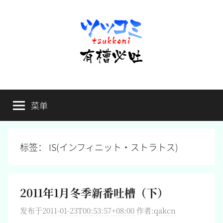
跳
至
内
容
有
不
吐
菜单
槽
槽，
毋
宁
必
死
标签：
IS(インフィニット・ストラトス)
吐
2011年1月冬季新番吐槽（下）
发布于
2011-01-23T00:53:57+08:00
作者:
qakcn