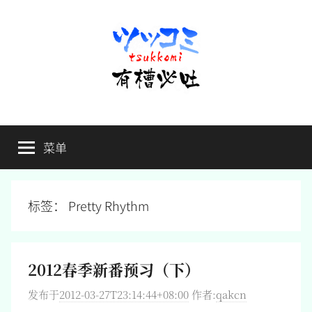
跳
至
内
容
有
不
吐
菜单
槽
槽，
毋
宁
必
死
标签：
Pretty Rhythm
吐
2012春季新番预习（下）
发布于
2012-03-27T23:14:44+08:00
作者:
qakcn