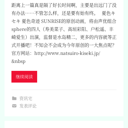
距离上一篇真是隔了好长时间啊，主要是出远门了没
有办法……不管怎么样，还是要有始有终。 夏色キ
セキ 夏色奇迹 SUNRISE的原创动画，将由声优组合
sphere的四人（寿美菜子、高垣彩阳、户松遥、丰
崎爱生）出演，监督是水岛精二，更多的内容就等正
式开播吧！不知会不会成为今年原创的一大焦点呢？
官方网站：http://www.natsuiro-kiseki.jp/
&nbsp
继续阅读
资讯宅
发表评论