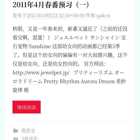
2011年4月春番预习（一）
发布于
2011-03-08T23:32:10+08:00
作者:
qakcn
转眼，又是一年春来到，新番又逼近了（之前的还没
看完啊，混蛋！） ジュエルペット サンシャイン 宝
石宠物 Sunshine 这部幼女向的动画都已经第3季
了。但是这个幼女向的偏偏有一对大叔感兴趣，这不
仅是幼女向，还是幼女控向的。 官方网站：
http://www.jewelpet.jp/ プリティーリズム オー
ロラドリーム Pretty Rhythm Aurora Dream 美妙
旋律 极
继续阅读
资讯宅
3条评论。