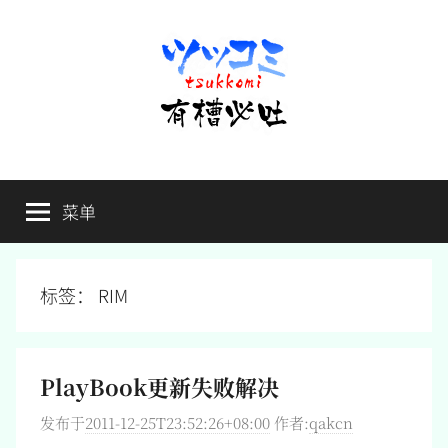
跳
至
内
容
有
不
吐
菜单
槽
槽，
毋
宁
必
死
标签：
RIM
吐
PlayBook更新失败解决
发布于
2011-12-25T23:52:26+08:00
作者:
qakcn