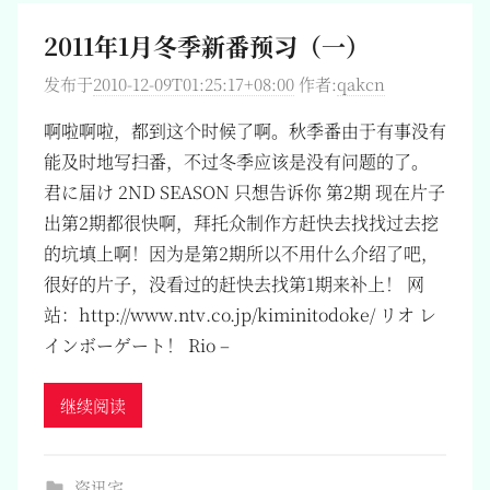
2011年1月冬季新番预习（一）
发布于
2010-12-09T01:25:17+08:00
作者:
qakcn
啊啦啊啦，都到这个时候了啊。秋季番由于有事没有
能及时地写扫番，不过冬季应该是没有问题的了。
君に届け 2ND SEASON 只想告诉你 第2期 现在片子
出第2期都很快啊，拜托众制作方赶快去找找过去挖
的坑填上啊！因为是第2期所以不用什么介绍了吧，
很好的片子，没看过的赶快去找第1期来补上！ 网
站：http://www.ntv.co.jp/kiminitodoke/ リオ レ
インボーゲート！ Rio –
继续阅读
资讯宅