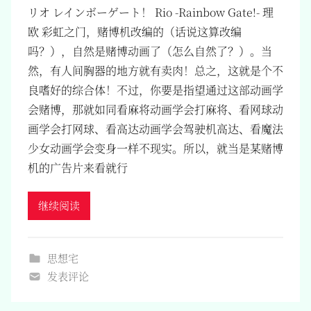
リオ レインボーゲート！ Rio -Rainbow Gate!- 理
欧 彩虹之门，赌博机改编的（话说这算改编
吗？），自然是赌博动画了（怎么自然了？）。当
然，有人间胸器的地方就有卖肉！总之，这就是个不
良嗜好的综合体！不过，你要是指望通过这部动画学
会赌博，那就如同看麻将动画学会打麻将、看网球动
画学会打网球、看高达动画学会驾驶机高达、看魔法
少女动画学会变身一样不现实。所以，就当是某赌博
机的广告片来看就行
继续阅读
思想宅
发表评论