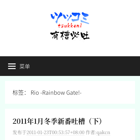
跳
至
内
容
有
不
吐
菜单
槽
槽，
毋
宁
必
死
标签：
Rio -Rainbow Gate!-
吐
2011年1月冬季新番吐槽（下）
发布于
2011-01-23T00:53:57+08:00
作者:
qakcn