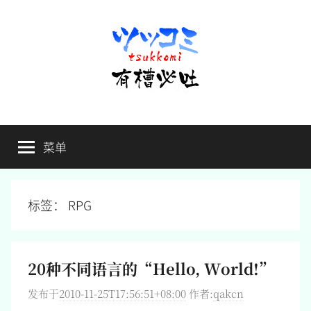
跳
至
内
容
有
不
吐
菜单
槽
槽，
毋
宁
必
死
标签：
RPG
吐
20种不同语言的“Hello, World!”
发布于
2010-11-25T17:56:51+08:00
作者:
qakcn