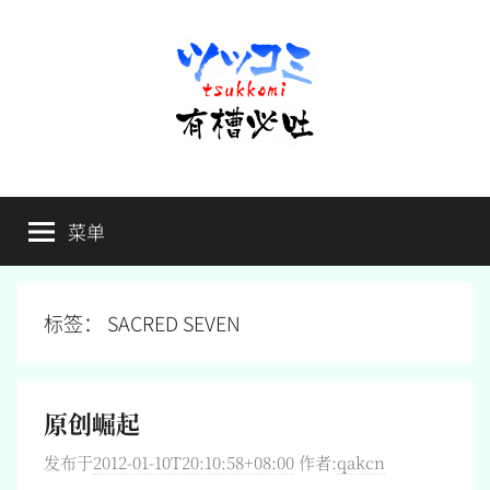
跳
至
内
容
有
不
吐
菜单
槽
槽，
毋
宁
必
死
标签：
SACRED SEVEN
吐
原创崛起
发布于
2012-01-10T20:10:58+08:00
作者:
qakcn