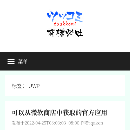
跳
至
内
容
有
不
吐
菜单
槽
槽，
毋
宁
必
死
标签：
UWP
吐
可以从微软商店中获取的官方应用
发布于
2022-04-25T06:03:03+08:00
作者:
qakcn