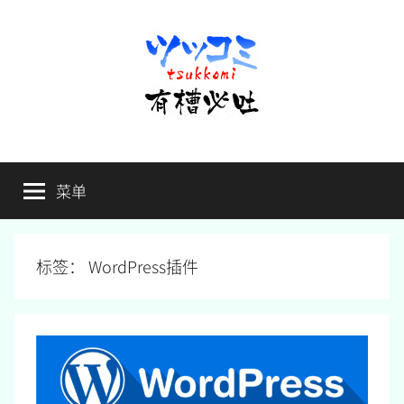
跳
至
内
容
有
不
吐
菜单
槽
槽，
毋
宁
必
死
标签：
WordPress插件
吐