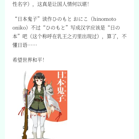
性名字），这真是让国人情何以堪！
“日本鬼子”读作ひのもと おにこ（hinomoto
oniko）不过“ひのもと”写成汉字应该是“日の
本”吧（这个称呼在乳王之刃里出现过），算了，不
懂日语……
希望世界和平！