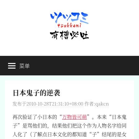
跳
至
内
容
有
不
吐
菜单
槽
槽，
毋
宁
必
死
日本鬼子的逆袭
吐
发布于
2010-10-28T21:31:10+08:00
作者:
qakcn
再次验证了小日本的“
万物皆可萌
”。本来“日本鬼
子”是骂他们的，结果他们把这个作为人物名字给同
人化了（了解点日本文化的都知道“子”结尾的是女