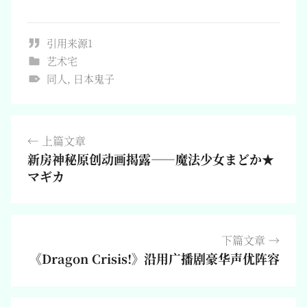
引用来源1
艺术宅
同人
,
日本鬼子
文
上篇文章
章
新房神秘原创动画揭露——魔法少女まどか★
导
マギカ
航
下篇文章
《Dragon Crisis!》沿用广播剧豪华声优阵容