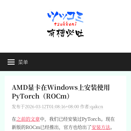
跳
至
内
容
有
不
吐
菜单
槽
槽，
毋
宁
必
死
AMD显卡在Windows上安装使用
吐
PyTorch（ROCm）
发布于
2026-03-12T01:08:16+08:00
作者:
qakcn
在
之前的文章
中，我们已经安装过PyTorch。现在
新版的ROCm已经推出，官方也给出了
安装方法
。