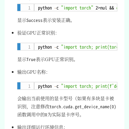
python 
-
c 
"import torch"
 2>nul && 
echo
 
Copy
显示
表示安装正确。
Success
验证GPU正常识别：
python 
-
c 
"import torch; print(torch.cu
Copy
显示
表示GPU正常识别。
True
输出GPU名称：
python 
-
c 
"import torch; print(f'device
Copy
会输出当前使用的显卡型号（如果有多块显卡被
识别，注意修改
torch.cuda.get_device_name(0)
函数调用中的
为实际显卡序号。
0
输出详细运行环境信息：