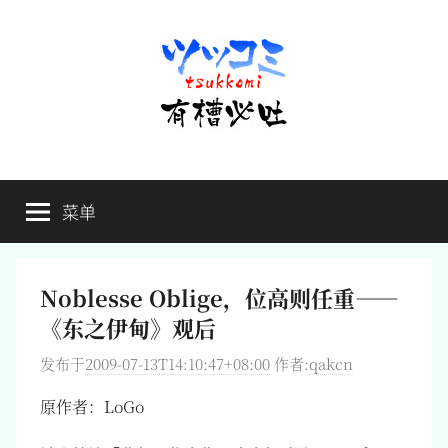
跳
至
内
容
有
不
吐
菜单
槽
槽，
毋
宁
必
死
Noblesse Oblige，位高则任重——
吐
《东之伊甸》观后
发布于
2009-07-13T14:10:47+08:00
作者:
qakcn
原作者：LoGo