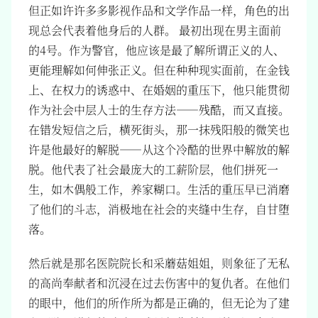
但正如许许多多影视作品和文学作品一样，角色的出
现总会代表着他身后的人群。 最初出现在男主面前
的4号。作为警官，他应该是最了解所谓正义的人、
更能理解如何伸张正义。但在种种现实面前，在金钱
上、在权力的诱惑中、在婚姻的重压下，他只能贯彻
作为社会中层人士的生存方法——残酷，而又直接。
在错发短信之后，横死街头，那一抹残阳般的微笑也
许是他最好的解脱——从这个冷酷的世界中解放的解
脱。他代表了社会最庞大的工薪阶层，他们拼死一
生，如木偶般工作，养家糊口。生活的重压早已消磨
了他们的斗志，消极地在社会的夹缝中生存，自甘堕
落。
然后就是那名医院院长和采蘑菇姐姐，则象征了无私
的高尚奉献者和沉浸在过去伤害中的复仇者。在他们
的眼中，他们的所作所为都是正确的，但无论为了建