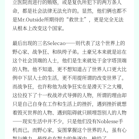
立医院而进行的贿赂，或是复仇所犯下的两万条人
命，都是社会法律无法允许的。显然，他们俩也都不
是Mr.Outside所期待的“救世主”，更是完全无法
从根本上改变这个国家。
最后出现的三名Selecao——则代表了这个世界上的
野心家、战争狂、和纨绔子弟。土豪兄本来就是站在
这个社会顶端的人士，他们是生来就处于金字塔顶端
的人物。他不知道、更不想知道占了世界人口更大比
例中下层人士的生活，更不用提所谓的改变世界了。
而战争狂，也许称他为战争狂实在是滑天下之大稽，
这位投下了十一枚战斧式导弹的人物，所谓的理由却
只是自己自身在工作和生活上的挫折，遇到挫折就想
着毁灭世界的人物、遇到阻碍就只顾埋怨别人的人物
——现实生活中并不少，只是他们没有Noblesse手
机而已。而野心家，妄图掌握这个世界的人，虽有心
智与魄力，最终也在智力的角逐中，输给了