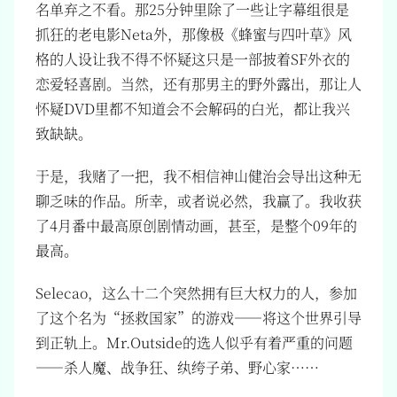
名单弃之不看。那25分钟里除了一些让字幕组很是
抓狂的老电影Neta外，那像极《蜂蜜与四叶草》风
格的人设让我不得不怀疑这只是一部披着SF外衣的
恋爱轻喜剧。当然，还有那男主的野外露出，那让人
怀疑DVD里都不知道会不会解码的白光，都让我兴
致缺缺。
于是，我赌了一把，我不相信神山健治会导出这种无
聊乏味的作品。所幸，或者说必然，我赢了。我收获
了4月番中最高原创剧情动画，甚至，是整个09年的
最高。
Selecao，这么十二个突然拥有巨大权力的人，参加
了这个名为“拯救国家”的游戏——将这个世界引导
到正轨上。Mr.Outside的选人似乎有着严重的问题
——杀人魔、战争狂、纨绔子弟、野心家……