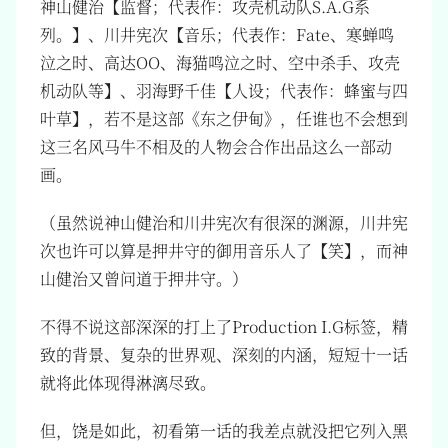
神山健治【监督；代表作：攻壳机动队S.A.G系
列。】、川井宪次【音乐；代表作：Fate、寒蝉鸣
泣之时、高达OO、海猫鸣泣之时、空中杀手、攻壳
机动队等】、羽海野千佳【人设；代表作：蜂蜜与四
叶草】，若不是这部《东之伊甸》，任谁也不会想到
这三名风马牛不相及的人物会合作出品这么一部动
画。
（虽然说神山健治和川井宪次有很深的渊源，川井宪
次也许可以算是押井守的御用音乐人了【笑】，而神
山健治又曾问道于押井守。）
不得不说这部深深的打上了Production I.G标签，精
致的背景、复杂的世界观、深刻的内涵，短短十一话
就将此体现得淋漓尽致。
但，饶是如此，初看第一话的我差点就没把它列入黑