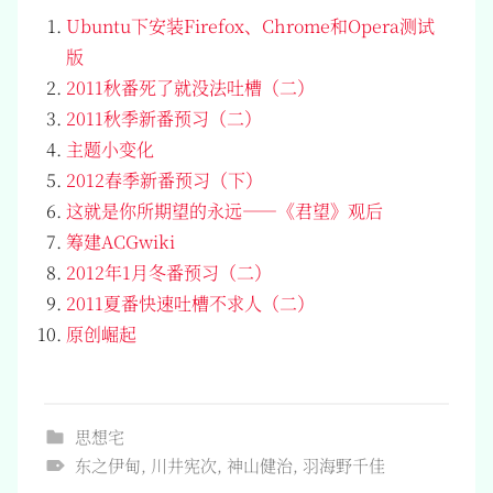
Ubuntu下安装Firefox、Chrome和Opera测试
版
2011秋番死了就没法吐槽（二）
2011秋季新番预习（二）
主题小变化
2012春季新番预习（下）
这就是你所期望的永远——《君望》观后
筹建ACGwiki
2012年1月冬番预习（二）
2011夏番快速吐槽不求人（二）
原创崛起
思想宅
东之伊甸
,
川井宪次
,
神山健治
,
羽海野千佳