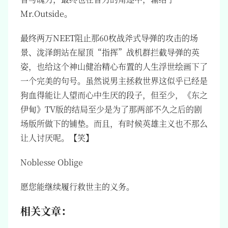
Mr.Outside。
最终两万NEET阻止那60枚战斧式导弹的攻击的场
景、泷泽朗站在屋顶“指挥”战机群拦截导弹的英
姿，也给这个神山健治精心布置的人生浮世绘画下了
一个完美的句号。虽然说男主拯救世界这似乎已经是
狗血得能让人望而心中生厌的段子，但至少，《东之
伊甸》TV版的结局至少是为了那两部不久之后的剧
场版所做下的铺垫。而且，有时候英雄主义也不那么
让人讨厌呢。【笑】
Noblesse Oblige
愿您能继续履行救世主的义务。
相关文章：